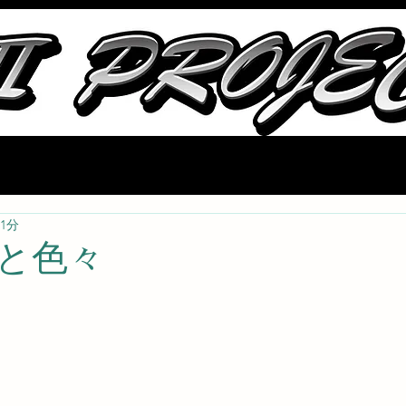
会社概要
ストック部品
中古車情報
ブログ
取り扱いメーカ
1分
と色々