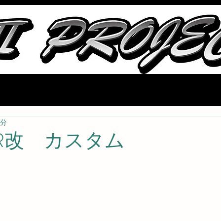
会社概要
ストック部品
中古車情報
ブログ
取り扱いメーカ
0分
0R改 カスタム