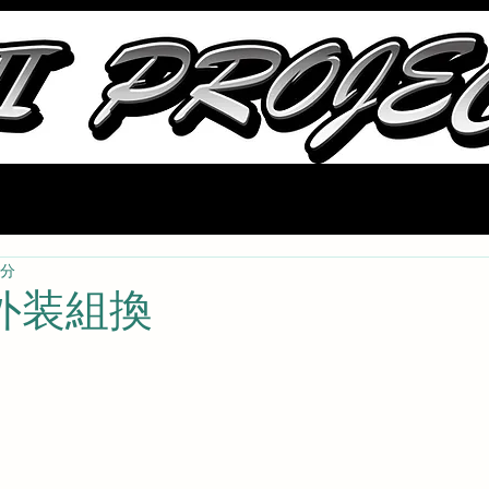
会社概要
ストック部品
中古車情報
ブログ
取り扱いメーカ
0分
 外装組換